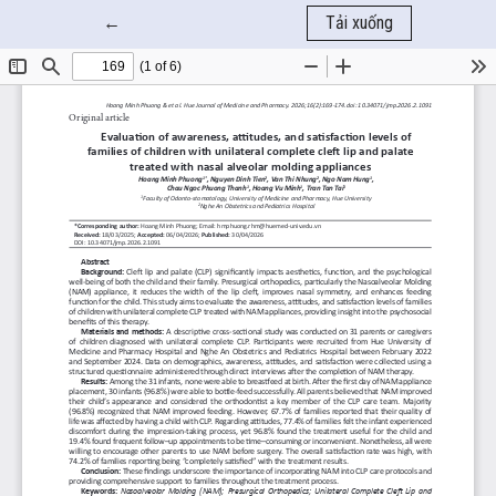
Quay trở lại chi tiết bài báo
←
Tải xuống