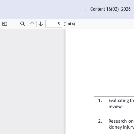
Quay trở lại chi tiết bài
←
Content 16(02)_2026