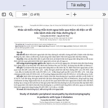
Quay trở lại chi tiết bài báo
←
Tải xuống