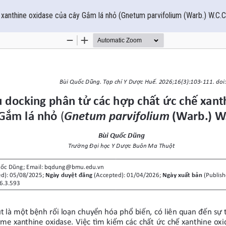
xanthine oxidase của cây Gắm lá nhỏ (Gnetum parvifolium (Warb.) W.C.