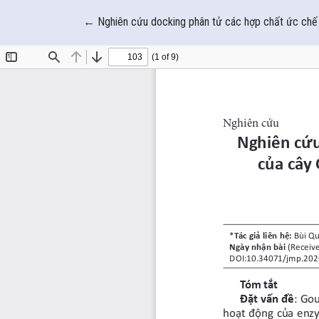
Quay trở lại chi tiết bài báo
←
Nghiên cứu docking phân tử các hợp chất ức chế 