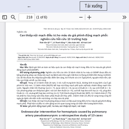
Quay trở lại chi tiết bài báo
←
Tải xuống