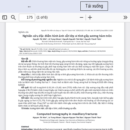
Quay trở lại chi tiết bài báo
←
Tải xuống