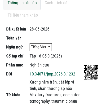
Thông tin bài báo
Cách trích dẫn
Tài liệu tham khảo
Đã xuất bản
28-06-2026
Toàn văn
Ngôn ngữ
Tiếng Việt
Số tạp chí
Tập 16 Số 3 (2026)
Phân mục
Nghiên cứu
DOI
10.34071/jmp.2026.3.1232
Xương hàm trên
,
cắt lớp vi
tính
,
chấn thương sọ não
Từ khóa
Maxillary fractures
,
computed
tomography
,
traumatic brain