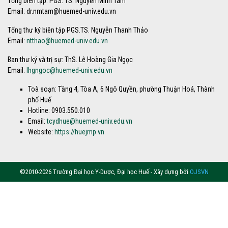
Tổng biên tập: PGS. TS. Nguyễn Minh Tâm
Email: dr.nmtam@huemed-univ.edu.vn
Tổng thư ký biên tập PGS.TS. Nguyễn Thanh Thảo
Email:
ntthao@huemed-univ.edu.vn
Ban thư ký và trị sự: ThS. Lê Hoàng Gia Ngọc
Email:
lhgngoc@huemed-univ.edu.vn
Toà soạn: Tầng 4, Tòa A, 6 Ngô Quyền, phường Thuận Hoá, Thành
phố Huế
Hotline: 0903.550.010
Email:
tcydhue@huemed-univ.edu.vn
Website:
https://huejmp.vn
©2010-2026 Trường Đại học Y-Dược, Đại học Huế - Xây dựng bởi
OJSVN