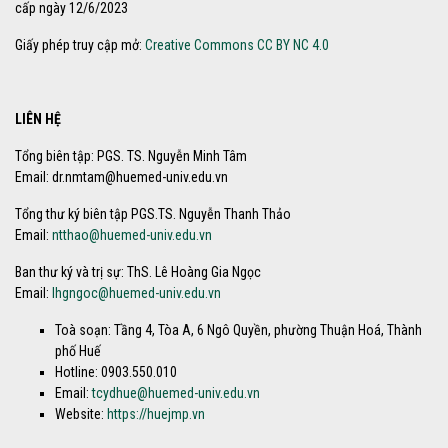
cấp ngày 12/6/2023
Giấy phép truy cập mở:
Creative Commons CC BY NC 4.0
LIÊN HỆ
Tổng biên tập: PGS. TS. Nguyễn Minh Tâm
Email: dr.nmtam@huemed-univ.edu.vn
Tổng thư ký biên tập PGS.TS. Nguyễn Thanh Thảo
Email:
ntthao@huemed-univ.edu.vn
Ban thư ký và trị sự: ThS. Lê Hoàng Gia Ngọc
Email:
lhgngoc@huemed-univ.edu.vn
Toà soạn: Tầng 4, Tòa A, 6 Ngô Quyền, phường Thuận Hoá, Thành
phố Huế
Hotline: 0903.550.010
Email:
tcydhue@huemed-univ.edu.vn
Website:
https://huejmp.vn