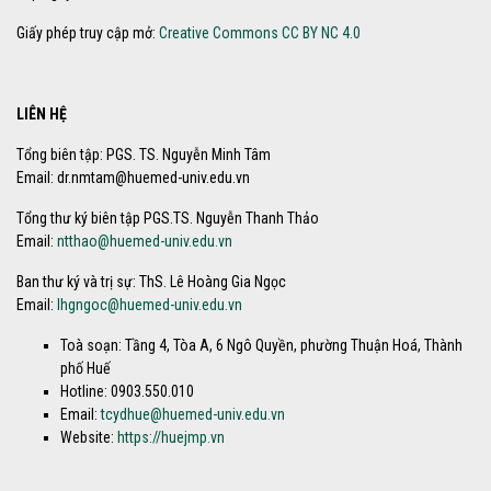
Giấy phép truy cập mở:
Creative Commons CC BY NC 4.0
LIÊN HỆ
Tổng biên tập: PGS. TS. Nguyễn Minh Tâm
Email: dr.nmtam@huemed-univ.edu.vn
Tổng thư ký biên tập PGS.TS. Nguyễn Thanh Thảo
Email:
ntthao@huemed-univ.edu.vn
Ban thư ký và trị sự: ThS. Lê Hoàng Gia Ngọc
Email:
lhgngoc@huemed-univ.edu.vn
Toà soạn: Tầng 4, Tòa A, 6 Ngô Quyền, phường Thuận Hoá, Thành
phố Huế
Hotline: 0903.550.010
Email:
tcydhue@huemed-univ.edu.vn
Website:
https://huejmp.vn