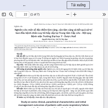
Quay trở lại chi tiết bài báo
←
Tải xuống