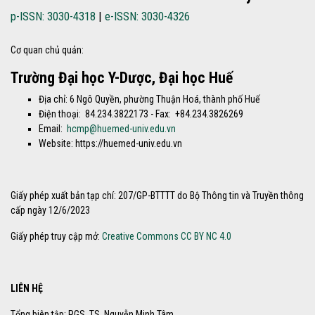
p-ISSN: 3030-4318
|
e-ISSN: 3030-4326
Cơ quan chủ quản:
Trường Đại học Y-Dược, Đại học Huế
Địa chỉ: 6 Ngô Quyền, phường Thuận Hoá, thành phố Huế
Điện thoại: 84.234.3822173 - Fax: +84.234.3826269
Email:
hcmp@huemed-univ.edu.vn
Website: https://huemed-univ.edu.vn
Giấy phép xuất bản tạp chí: 207/GP-BTTTT do Bộ Thông tin và Truyền thông
cấp ngày 12/6/2023
Giấy phép truy cập mở:
Creative Commons CC BY NC 4.0
LIÊN HỆ
Tổng biên tập: PGS. TS. Nguyễn Minh Tâm