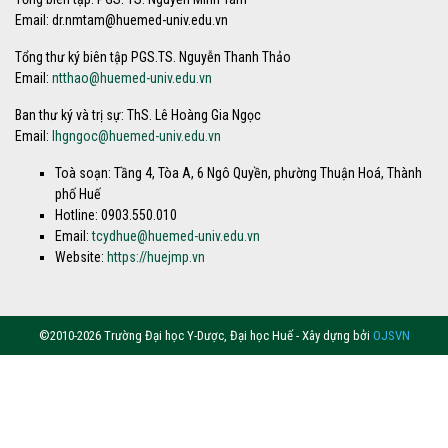
Email: dr.nmtam@huemed-univ.edu.vn
Tổng thư ký biên tập PGS.TS. Nguyễn Thanh Thảo
Email:
ntthao@huemed-univ.edu.vn
Ban thư ký và trị sự: ThS. Lê Hoàng Gia Ngọc
Email:
lhgngoc@huemed-univ.edu.vn
Toà soạn: Tầng 4, Tòa A, 6 Ngô Quyền, phường Thuận Hoá, Thành
phố Huế
Hotline: 0903.550.010
Email:
tcydhue@huemed-univ.edu.vn
Website:
https://huejmp.vn
©2010-2026 Trường Đại học Y-Dược, Đại học Huế - Xây dựng bởi
OJSVN