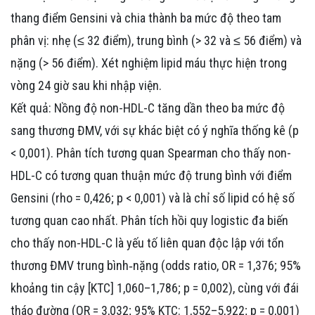
thang điểm Gensini và chia thành ba mức độ theo tam
phân vị: nhẹ (≤ 32 điểm), trung bình (> 32 và ≤ 56 điểm) và
nặng (> 56 điểm). Xét nghiệm lipid máu thực hiện trong
vòng 24 giờ sau khi nhập viện.
Kết quả: Nồng độ non-HDL-C tăng dần theo ba mức độ
sang thương ĐMV, với sự khác biệt có ý nghĩa thống kê (p
< 0,001). Phân tích tương quan Spearman cho thấy non-
HDL-C có tương quan thuận mức độ trung bình với điểm
Gensini (rho = 0,426; p < 0,001) và là chỉ số lipid có hệ số
tương quan cao nhất. Phân tích hồi quy logistic đa biến
cho thấy non-HDL-C là yếu tố liên quan độc lập với tổn
thương ĐMV trung bình‑nặng (odds ratio, OR = 1,376; 95%
khoảng tin cậy [KTC] 1,060–1,786; p = 0,002), cùng với đái
tháo đường (OR = 3,032; 95% KTC: 1,552–5,922; p = 0,001)