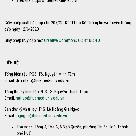
Website: https://huemed-univ.edu.vn
Giấy phép xuất bản tạp chí: 207/GP-BTTTT do Bộ Thông tin và Truyền thông
cấp ngày 12/6/2023
Giấy phép truy cập mở:
Creative Commons CC BY NC 4.0
LIÊN HỆ
Tổng biên tập: PGS. TS. Nguyễn Minh Tâm
Email: dr.nmtam@huemed-univ.edu.vn
Tổng thư ký biên tập PGS.TS. Nguyễn Thanh Thảo
Email:
ntthao@huemed-univ.edu.vn
Ban thư ký và trị sự: ThS. Lê Hoàng Gia Ngọc
Email:
lhgngoc@huemed-univ.edu.vn
Toà soạn: Tầng 4, Tòa A, 6 Ngô Quyền, phường Thuận Hoá, Thành
phố Huế