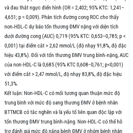
và đau thắt ngực điển hình (OR = 2,402; 95% KTC: 1,241–
4,651; p = 0,009). Phân tích đường cong ROC cho thấy
non‑HDL‑C dự báo tổn thương ĐMV nặng với diện tích
dưới đường cong (AUC) 0,719 (95% KTC: 0,653–0,785; p <
0,001) tại điểm cắt > 2,62 mmol/L (độ nhạy 91,8%, độ đặc
hiệu 43,8%). Đối với tổn thương ĐMV trung bình‑nặng, AUC
của non-HDL-C là 0,685 (95% KTC 0,608–0,761; p<0,001)
với điểm cắt > 2,47 mmol/L, độ nhạy 83,8%, độ đặc hiệu
51,3%.
Kết luận: Non-HDL-C có mối tương quan thuận mức độ
trung bình với mức độ sang thương ĐMV ở bệnh nhân
BTTMCB có tắc nghẽn và là yếu tố liên quan độc lập với
tổn thương ĐMV trung bình‑nặng. Non-HDL-C có thể hỗ
trợ đánh giá mức độ nặng bệnh ĐMV ở nhóm bệnh nhân