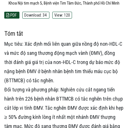
Khoa Nội tim mạch 5, Bệnh viện Tim Tâm Đức, Thành phố Hồ Chí Minh
PDF
Download: 34
View: 120
Tóm tắt
Mục tiêu: Xác định mối liên quan giữa nồng độ non-HDL-C
và mức độ sang thương động mạch vành (ĐMV), đồng
thời đánh giá giá trị của non-HDL-C trong dự báo mức độ
nặng bệnh ĐMV ở bệnh nhân bệnh tim thiếu máu cục bộ
(BTTMCB) có tắc nghẽn.
Đối tượng và phương pháp: Nghiên cứu cắt ngang tiến
hành trên 226 bệnh nhân BTTMCB có tắc nghẽn trên chụp
cắt lớp vi tính ĐMV. Tắc nghẽn ĐMV được xác định khi hẹp
≥ 50% đường kính lòng ít nhất một nhánh ĐMV thượng
tâm mạc. Mức độ sang thương ĐMV được đánh giá bằng