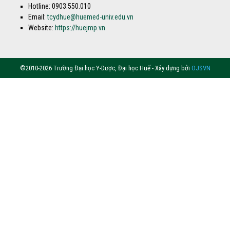
Hotline: 0903.550.010
Email:
tcydhue@huemed-univ.edu.vn
Website:
https://huejmp.vn
©2010-2026 Trường Đại học Y-Dược, Đại học Huế - Xây dựng bởi
OJSVN