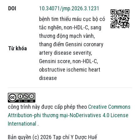
DOI
10.34071/jmp.2026.3.1231
bệnh tim thiếu máu cục bộ có
tắc nghẽn
,
non-HDL-C
,
sang
thương động mạch vành
,
thang điểm Gensini
coronary
Từ khóa
artery disease severity
,
Gensini score
,
non-HDL-C
,
obstructive ischemic heart
disease
công trình này được cấp phép theo
Creative Commons
Attribution-phi thương mại-NoDerivatives 4.0 License
International
.
Bản quyền (c) 2026 Tạp chí Y Dược Huế